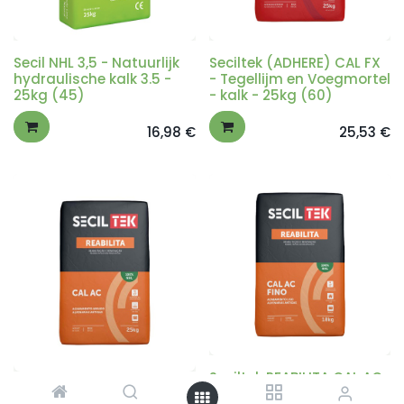
Secil NHL 3,5 - Natuurlijk
Seciltek (ADHERE) CAL FX
hydraulische kalk 3.5 -
- Tegellijm en Voegmortel
25kg (45)
- kalk - 25kg (60)
16,98
€
25,53
€
Seciltek REABILITA CAL AC
Reabilita Cal AC (beige) -
Fino (beige) -