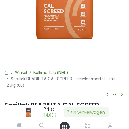
Winkel
Kalkmortels (NHL)
Seciltek REABILITA CAL SCREED - dekvloermortel - kalk -
25kg (60)
Seciltek REABILITA CAL SCREED -
Prijs:
dekvloermortel - kalk - 25kg (60)
In winkelwagen
14,05
€
(0 beoordeling)