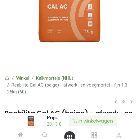
Winkel
Kalkmortels (NHL)
Reabilita Cal AC (beige) - afwerk- en voegmortel - fijn 1.0 -
25kg (60)
Reabilita Cal AC (beige) - afwerk- en
Prijs:
voegmortel - fijn 1.0 - 25kg (60)
In winkelwagen
20,13
€
(0 beoordeling)