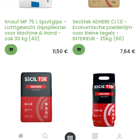
Knauf MP 75 L Spuitgips –
Seciltek ADHERE Ci 1.0 -
Lichtgewicht Gipspleister
Economische poederlijm
voor Machine & Hand -
voor kleine tegels -
zak 30 kg [40]
INTERIEUR - 25kg (60)
11,50
€
7,64
€
Seciltek ADHERE Ci 1.9 -