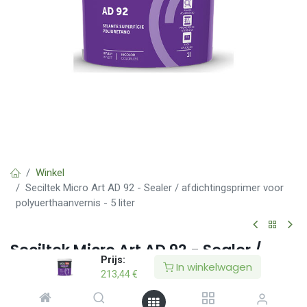
Winkel
Seciltek Micro Art AD 92 - Sealer / afdichtingsprimer voor
polyuerthaanvernis - 5 liter
Seciltek Micro Art AD 92 - Sealer /
Prijs:
afdichtingsprimer voor
In winkelwagen
213,44
€
polyuerthaanvernis - 5 liter