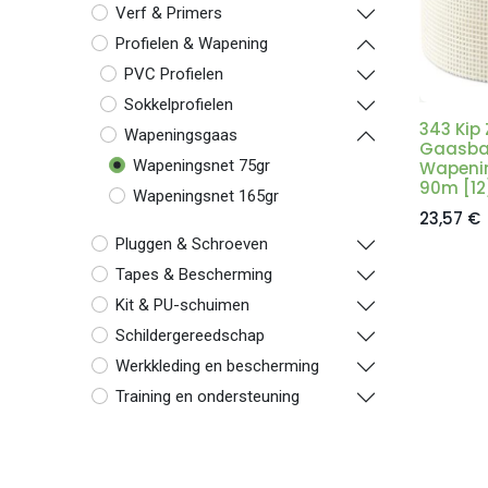
Verf & Primers
Profielen & Wapening
PVC Profielen
Sokkelprofielen
343 Kip 
Wapeningsgaas
Gaasban
Wapeningsnet 75gr
Wapeni
90m [12
Wapeningsnet 165gr
23,57
€
Pluggen & Schroeven
Tapes & Bescherming
Kit & PU-schuimen
Schildergereedschap
Werkkleding en bescherming
Training en ondersteuning