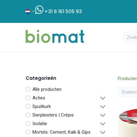
+31 6 161 505 93
Assortiment
Bouwshop
Klant
Categorieën
Producte
Alle producten
Acties
Spuitkurk
Sierpleisters | Crépis
Isolatie
Mortels: Cement, Kalk & Gips