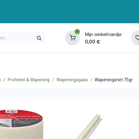
0
Mijn winkelmandje
0,00
€
enservice
Opleidingen
Over ons
Contac
n
Profielen & Wapening
Wapeningsgaas
Wapeningsnet 75gr