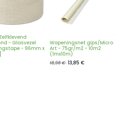
Zelfklevend
d - Glasvezel
Wapeningsnet gips/Micro
ngstape - 96mm x
Art - 75gr/m2 - 10m2
]
(1mx10m)
13,85
€
18,98
€