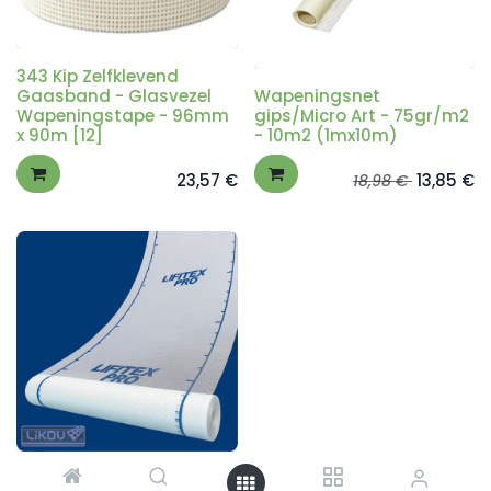
343 Kip Zelfklevend
Gaasband - Glasvezel
Wapeningsnet
Wapeningstape - 96mm
gips/Micro Art - 75gr/m2
x 90m [12]
- 10m2 (1mx10m)
23,57
€
13,85
€
18,98
€
LIFITEX PRO 165 gr. - ETICS