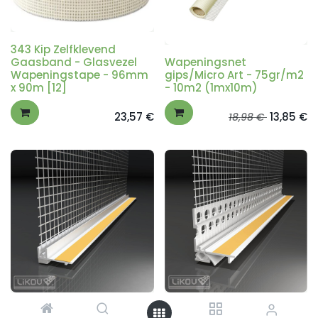
343 Kip Zelfklevend
Gaasband - Glasvezel
Wapeningsnet
Wapeningstape - 96mm
gips/Micro Art - 75gr/m2
x 90m [12]
- 10m2 (1mx10m)
23,57
€
13,85
€
18,98
€
Raam-stopprofiel met
2D Raam-stopprofiel met