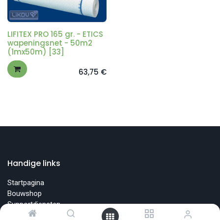
LIFITEX PRO 165 gr. - ETICS
wapeningsnet - 50m2
(1mx50m) [33]
63,75
€
Handige links
Startpagina
Bouwshop
Supportdiensten
Opleidingen