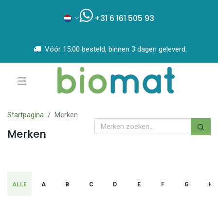
+31 6 161 505 93
Vóór 15:00 besteld, binnen 3 dagen geleverd.
Startpagina
Merken
Merken
ALLE
A
B
C
D
E
F
G
H