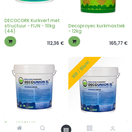
DECOCORK Kurkverf met
structuur - FIJN - 10kg
Decoproyec kurkmastiek
(44)
- 12kg
112,36
€
165,77
€
Wit / Blanc
DecoUNION XL -
Transparant -
DecoUNION XL - Wit -