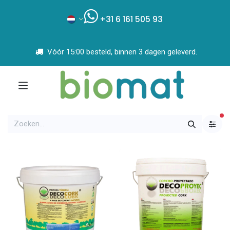
+31 6 161 505 93
Vóór 15:00 besteld, binnen 3 dagen geleverd.
ac