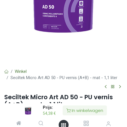
Winkel
Seciltek Micro Art AD 50 - PU vernis (A+B) - mat - 1,1 liter
Seciltek Micro Art AD 50 - PU vernis
(A+B) - mat - 1,1 liter
Prijs:
In winkelwagen
54,38
€
(0 beoordeling)
Universele, matte, transparante 2-componenten