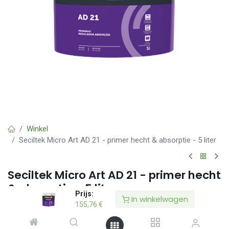
Winkel
Seciltek Micro Art AD 21 - primer hecht & absorptie - 5 liter
Seciltek Micro Art AD 21 - primer hecht
& absorptie - 5 liter
Prijs:
In winkelwagen
155,76
€
(0 beoordeling)
Primer voor een verbeterde hechting op moeilijke