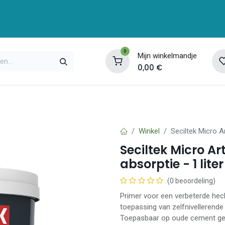
0
Mijn winkelmandje
0,00
€
enservice
Opleidingen
Over ons
Contac
Winkel
Seciltek Micro Ar
Seciltek Micro Ar
absorptie - 1 liter
(0 beoordeling)
Primer voor een verbeterde hec
toepassing van zelfnivellerende
Toepasbaar op oude cement geb