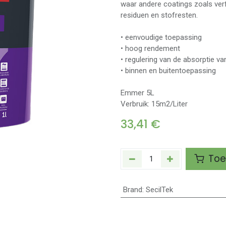
waar andere coatings zoals verf
residuen en stofresten.
• eenvoudige toepassing
• hoog rendement
• regulering van de absorptie va
• binnen en buitentoepassing
Emmer 5L
Verbruik: 15m2/Liter
33,41
€
Toe
Brand
:
SecilTek