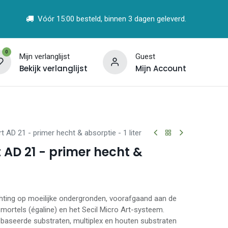
Vóór 15:00 besteld, binnen 3 dagen geleverd.
0
Mijn verlanglijst
Guest
Bekijk verlanglijst
Mijn Account
t
Vind een Partner
t AD 21 - primer hecht & absorptie - 1 liter
t AD 21 - primer hecht &
hting op moeilijke ondergronden, voorafgaand aan de
 mortels (égaline) en het Secil Micro Art-systeem.
aseerde substraten, multiplex en houten substraten