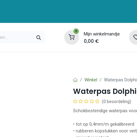
0
Mijn winkelmandje
0,00
€
enservice
Opleidingen
Over ons
Contac
Winkel
Waterpas Dolph
Waterpas Dolph
(0 beoordeling)
Schokbestendige waterpas voor h
• tot op 0,4mm/m gekalibreerd
• rubberen kopstukken voor ver