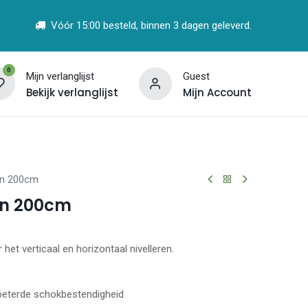
Vóór 15:00 besteld, binnen 3 dagen geleverd.
0
Mijn verlanglijst
Guest
Bekijk verlanglijst
Mijn Account
t
Vind een Partner
in 200cm
in 200cm
et verticaal en horizontaal nivelleren.
beterde schokbestendigheid