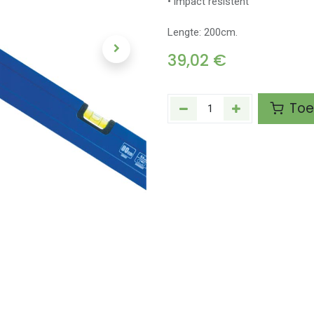
• impact resistent
Lengte: 200cm.
39,02
€
Toe