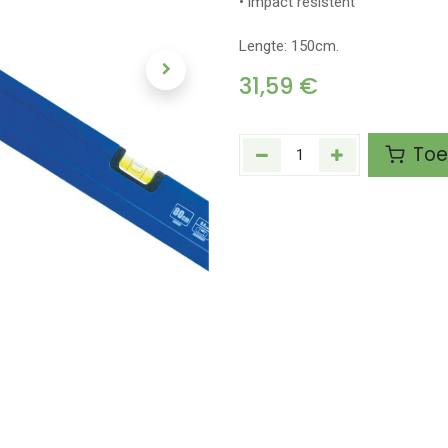
• impact resistent
Lengte: 150cm.
31,59
€
Toe