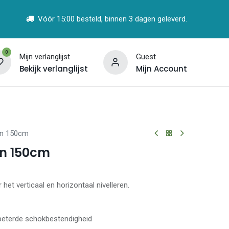
Vóór 15:00 besteld, binnen 3 dagen geleverd.
0
Mijn verlanglijst
Guest
Bekijk verlanglijst
Mijn Account
t
Vind een Partner
in 150cm
in 150cm
et verticaal en horizontaal nivelleren.
beterde schokbestendigheid