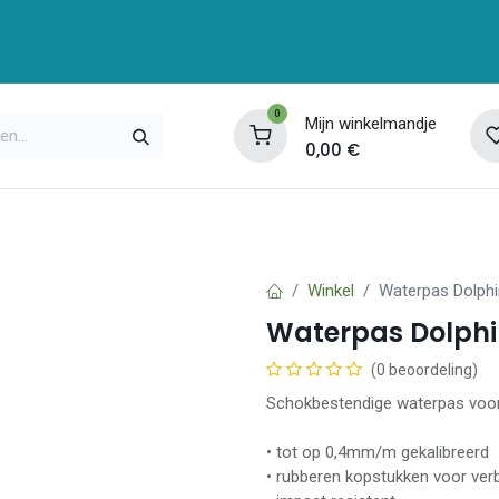
0
Mijn winkelmandje
0,00
€
enservice
Opleidingen
Over ons
Contac
Winkel
Waterpas Dolph
Waterpas Dolph
(0 beoordeling)
Schokbestendige waterpas voor h
• tot op 0,4mm/m gekalibreerd
• rubberen kopstukken voor ver