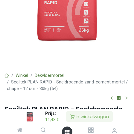
Winkel
Dekvloermortel
Seciltek PLAN RAPID - Sneldrogende zand-cement mortel /
chape - 12 uur - 30kg (54)
Seciltek PLAN RAPID - Sneldrogende
Prijs:
zand-cement mortel / chape - 12 uur
In winkelwagen
11,48
€
- 30kg (54)