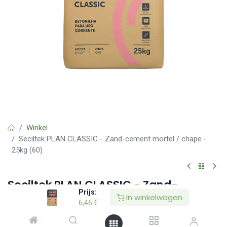
Winkel
Seciltek PLAN CLASSIC - Zand-cement mortel / chape -
25kg (60)
Seciltek PLAN CLASSIC - Zand-
Prijs:
cement mortel / chape - 25kg (60)
In winkelwagen
6,46
€
(0 beoordeling)