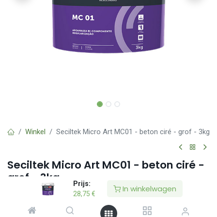
Winkel
Seciltek Micro Art MC01 - beton ciré - grof - 3kg
Seciltek Micro Art MC01 - beton ciré -
grof - 3kg
Prijs:
In winkelwagen
(0 beoordeling)
28,75
€
2-componenten mortel voor oppervlaktenivellering in het Secil