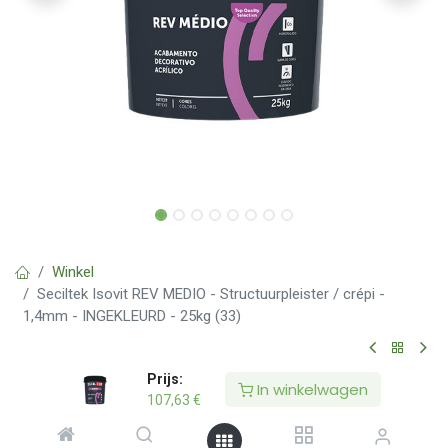
Winkel
Seciltek Isovit REV MEDIO - Structuurpleister / crépi -
1,4mm - INGEKLEURD - 25kg (33)
Seciltek Isovit REV MEDIO -
Prijs:
In winkelwagen
107,63
€
Structuurpleister / crépi - 1,4mm -
INGEKLEURD - 25kg (33)