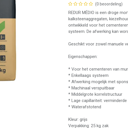
(0 beoordeling)
REDUR MÉDIO is een droge morte
kalksteenaggregaten, kiezelhoud
ontwikkeld voor het cementeren 
systeem. De afwerking kan word
Geschikt voor zowel manuele ve
Eigenschappen:
* Voor het cementeren van mur
* Enkellaags systeem
* Afwerking mogelijk met spons 
* Machinaal verspuitbaar
* Middelgrote korrelstructuur
* Lage capillariteit: verminder
* Waterafstotend
Kleur: grijs
Verpakking: 25 kg zak