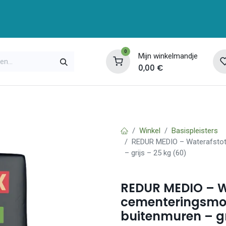
0
Mijn winkelmandje
0,00
€
enservice
Opleidingen
Over ons
Contac
Winkel
Basispleisters
REDUR MEDIO – Waterafstot
– grijs – 25 kg (60)
REDUR MEDIO – W
cementeringsmor
buitenmuren – gr