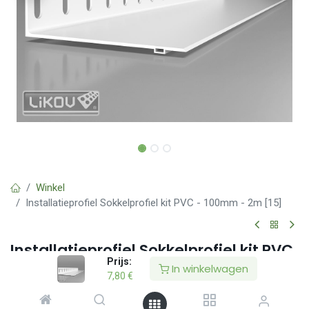
Winkel
Installatieprofiel Sokkelprofiel kit PVC - 100mm - 2m [15]
Installatieprofiel Sokkelprofiel kit PVC
Prijs:
- 100mm - 2m [15]
In winkelwagen
7,80
€
(0 beoordeling)