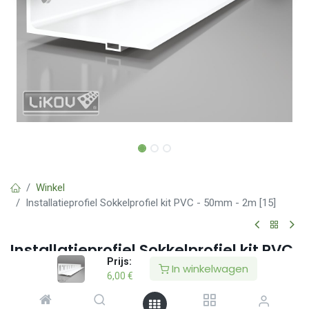
Winkel
Installatieprofiel Sokkelprofiel kit PVC - 50mm - 2m [15]
Installatieprofiel Sokkelprofiel kit PVC
Prijs:
- 50mm - 2m [15]
In winkelwagen
6,00
€
(0 beoordeling)