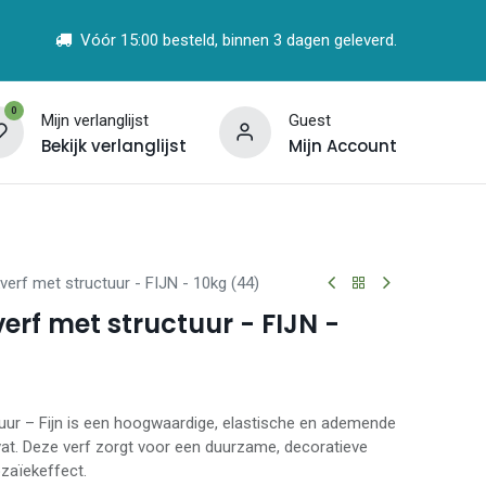
Vóór 15:00 besteld, binnen 3 dagen geleverd.
0
Mijn verlanglijst
Guest
Bekijk verlanglijst
Mijn Account
t
Vind een Partner
rf met structuur - FIJN - 10kg (44)
f met structuur - FIJN -
ur – Fijn is een hoogwaardige, elastische en ademende
evat. Deze verf zorgt voor een duurzame, decoratieve
zaïekeffect.