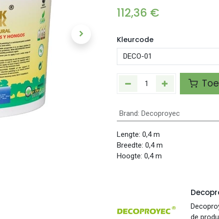
112,36
€
Kleurcode
Toe
Brand
:
Decoproyec
Lengte:
0,4
m
Breedte:
0,4
m
Hoogte:
0,4
m
Decopr
Decoproy
de produc