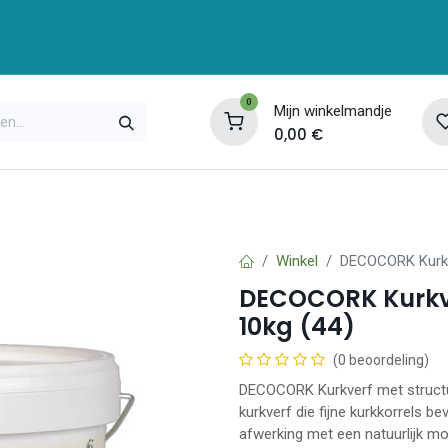
0
Mijn winkelmandje
0,00
€
enservice
Opleidingen
Over ons
Contac
Winkel
DECOCORK Kurkve
DECOCORK Kurkver
10kg (44)
(0 beoordeling)
DECOCORK Kurkverf met structu
kurkverf die fijne kurkkorrels b
afwerking met een natuurlijk mo