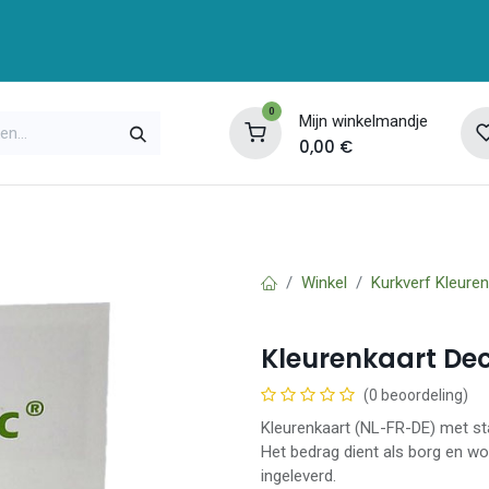
0
Mijn winkelmandje
0,00
€
enservice
Opleidingen
Over ons
Contac
Winkel
Kurkverf Kleuren
Kleurenkaart Dec
(0 beoordeling)
Kleurenkaart (NL-FR-DE) met sta
Het bedrag dient als borg en wo
ingeleverd.