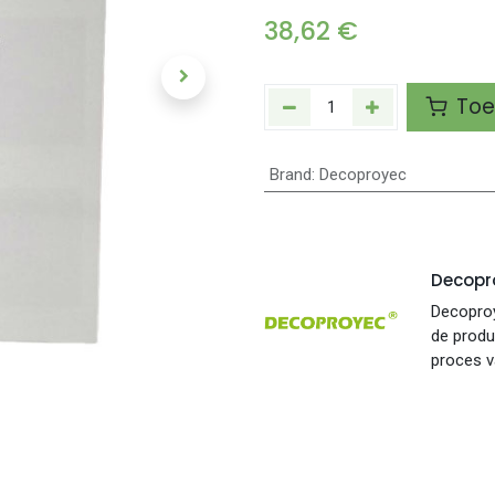
38,62
€
Toe
Brand
:
Decoproyec
Decopr
Decoproy
de produc
proces v