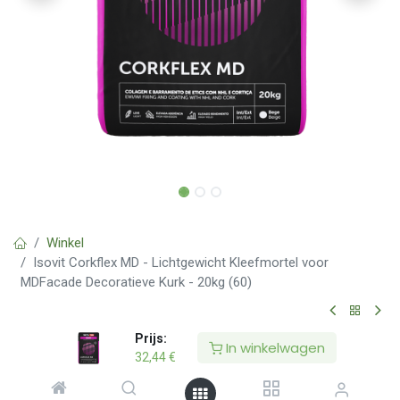
Winkel
Isovit Corkflex MD - Lichtgewicht Kleefmortel voor
MDFacade Decoratieve Kurk - 20kg (60)
Prijs:
Cork Glue
In winkelwagen
32,44
€
Isovit Corkflex MD - Lichtgewicht
Kleefmortel voor MDFacade