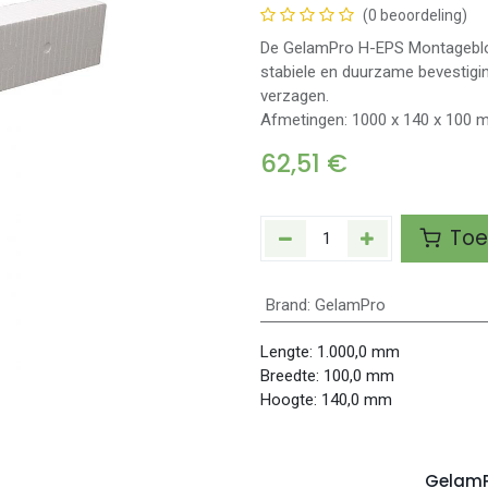
(0 beoordeling)
De GelamPro H-EPS Montageblok 
stabiele en duurzame bevestigin
verzagen.
Afmetingen: 1000 x 140 x 100
62,51
€
Toe
Brand
:
GelamPro
Lengte:
1.000,0
mm
Breedte:
100,0
mm
Hoogte:
140,0
mm
Gelam