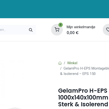
0
Mijn winkelmandje
0,00
€
enservice
Opleidingen
Over ons
Contac
Winkel
GelamPro H-EPS Montageblo
& Isolerend – EPS 150
GelamPro H-EPS
1000x140x100mm 
Sterk & Isolerend