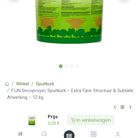
Winkel
Spuitkurk
FIJN Decoproyec Spuitkurk – Extra Fijne Structuur & Subtiele
Afwerking – 12 kg
Prijs:
Enkel voor Erkende Verwerkers
In winkelwagen
0,00
€
FIJN Decoproyec Spuitkurk – Extra
Fijne Structuur & Subtiele Afwerking –