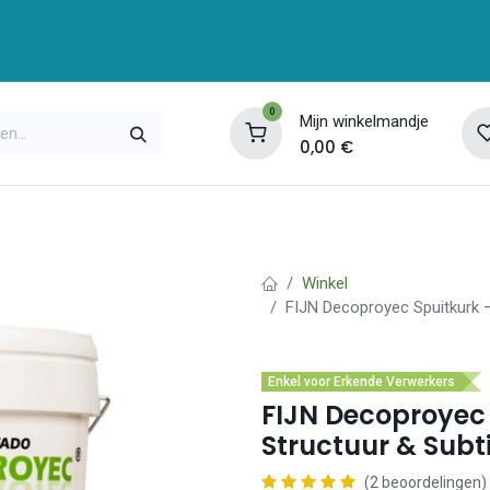
0
Mijn winkelmandje
0,00
€
enservice
Opleidingen
Over ons
Contac
Winkel
FIJN Decoproyec Spuitkurk – 
Enkel voor Erkende Verwerkers
FIJN Decoproyec 
Structuur & Subti
(2 beoordelingen)