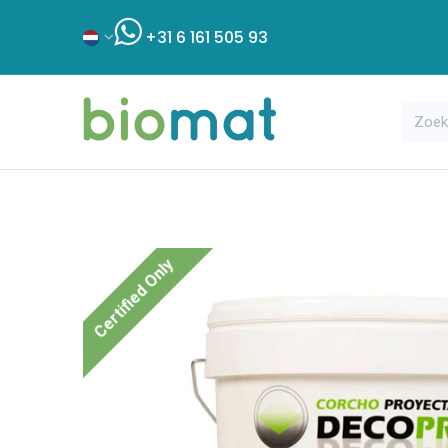
+31 6 161 505 93
Assortiment
Bouwshop
Klant
Certified Only