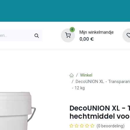
0
Mijn winkelmandje
0,00
€
enservice
Opleidingen
Over ons
Contac
Winkel
DecoUNION XL - Transparant 
- 12 kg
DecoUNION XL - 
hechtmiddel voor
(0 beoordeling)