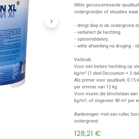
Witte geconcentreerde spuitkur
ondergronden of situaties waar
- dringt diep in de ondergrond d
- verbetert de hechting
- oplosmiddelvrij
- witte afwerking na droging - i
Verbruik:
Voor een betere hechting op st
kg/m² (1 deel Decounion + 3 de
Als primer voor spuitkurk: 0.15 
per emmer van 12 kg
Voor muren die blootstaan aan 
kg/m², of ongeveer 40 m² per 
Aanbrengen: met een roller, bors
ondergrond.
128,21
€