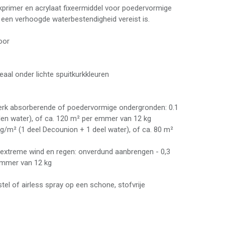
kprimer en acrylaat fixeermiddel voor poedervormige
 een verhoogde waterbestendigheid vereist is.
oor
deaal onder lichte spuitkurkkleuren
erk absorberende of poedervormige ondergronden: 0.1
len water), of ca. 120 m² per emmer van 12 kg
kg/m² (1 deel Decounion + 1 deel water), of ca. 80 m²
extreme wind en regen: onverdund aanbrengen - 0,3
emmer van 12 kg
tel of airless spray op een schone, stofvrije