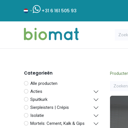
+31 6 161 505 93
Assortiment
Bouwshop
Klant
Categorieën
Producte
Alle producten
Acties
Spuitkurk
Sierpleisters | Crépis
Isolatie
Mortels: Cement, Kalk & Gips