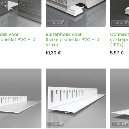
oek voor
Buitenhoek voor
Connect
ofiel kit PVC - 10
Sokkelprofiel kit PVC - 10
sokkelpr
stuks
(100x)
10,30
€
5,97
€