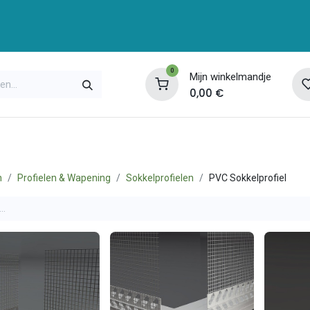
0
Mijn winkelmandje
0,00
€
enservice
Opleidingen
Over ons
Contac
n
Profielen & Wapening
Sokkelprofielen
PVC Sokkelprofiel