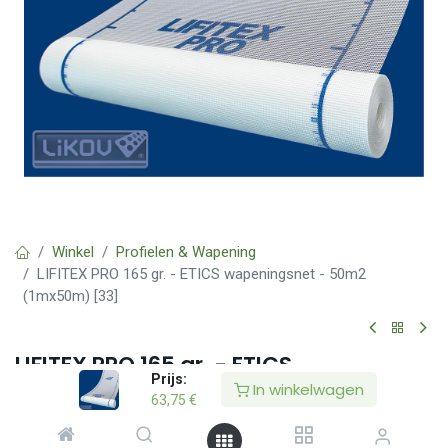
Winkel
Profielen & Wapening
LIFITEX PRO 165 gr. - ETICS wapeningsnet - 50m2
(1mx50m) [33]
LIFITEX PRO 165 gr. - ETICS
Prijs:
wapeningsnet - 50m2 (1mx50m) [33]
In winkelwagen
63,75
€
(0 beoordeling)