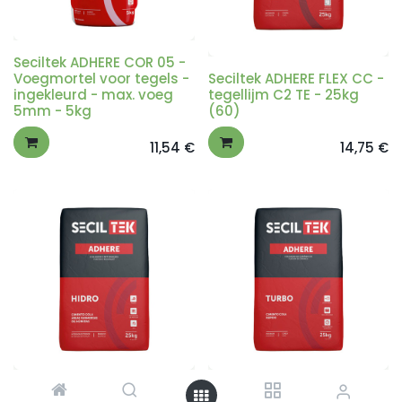
Seciltek ADHERE COR 05 -
Voegmortel voor tegels -
Seciltek ADHERE FLEX CC -
ingekleurd - max. voeg
tegellijm C2 TE - 25kg
5mm - 5kg
(60)
11,54
€
14,75
€
Seciltek ADHERE HIDRO -
Seciltek ADHERE TURBO -