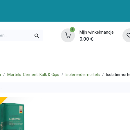
0
Mijn winkelmandje
0,00
€
enservice
Opleidingen
Over ons
Contac
n
Mortels: Cement, Kalk & Gips
Isolerende mortels
Isolatiemort