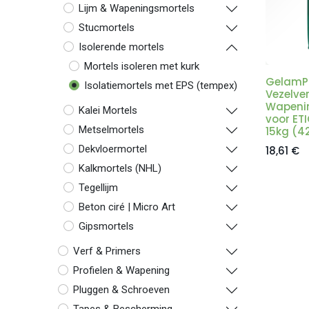
Lijm & Wapeningsmortels
Stucmortels
Isolerende mortels
Mortels isoleren met kurk
GelamPr
Isolatiemortels met EPS (tempex)
Vezelver
Wapenin
Kalei Mortels
voor ET
Metselmortels
15kg (4
Dekvloermortel
18,61
€
Kalkmortels (NHL)
Tegellijm
Beton ciré | Micro Art
Gipsmortels
Verf & Primers
Profielen & Wapening
Pluggen & Schroeven