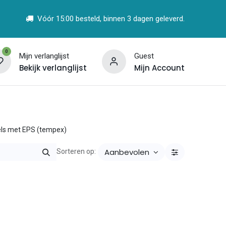
Vóór 15:00 besteld, binnen 3 dagen geleverd.
0
Mijn verlanglijst
Guest
Bekijk verlanglijst
Mijn Account
t
Vind een Partner
els met EPS (tempex)
Aanbevolen
Sorteren op: