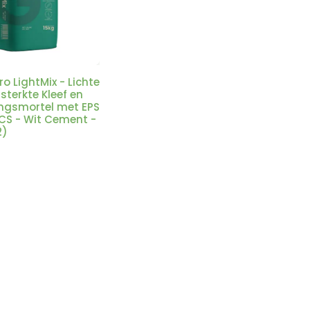
o LightMix - Lichte
sterkte Kleef en
gsmortel met EPS
ICS - Wit Cement -
2)