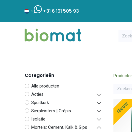
+31 6 161 505 93
Assortiment
Bouwshop
Klant
Categorieën
Producte
Alle producten
Acties
Spuitkurk
Nieuw
Sierpleisters | Crépis
Isolatie
Mortels: Cement, Kalk & Gips