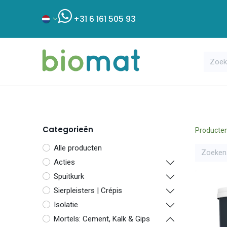
+31 6 161 505 93
Assortiment
Bouwshop
Klant
Categorieën
Producte
Alle producten
Acties
Spuitkurk
Sierpleisters | Crépis
Isolatie
Mortels: Cement, Kalk & Gips