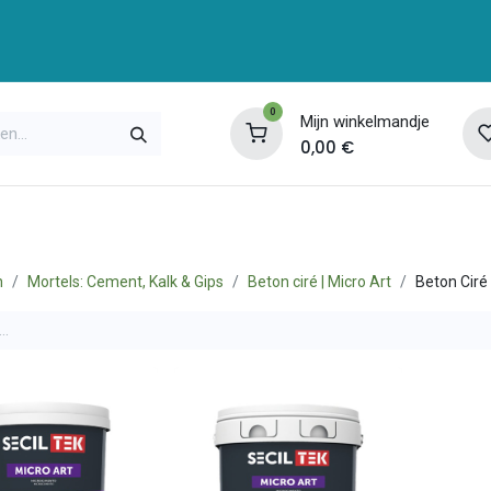
0
Mijn winkelmandje
0,00
€
enservice
Opleidingen
Over ons
Contac
n
Mortels: Cement, Kalk & Gips
Beton ciré | Micro Art
Beton Ciré