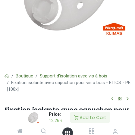
Boutique
Support d’isolation avec vis à bois
Fixation isolante avec capuchon pour vis à bois - ETICS - PE
[100x]
Fixation isolante avec capuchon pour
Price:
vis à bois - ETICS - PE [100x]
Add to Cart
12,26
€
(0 avis)