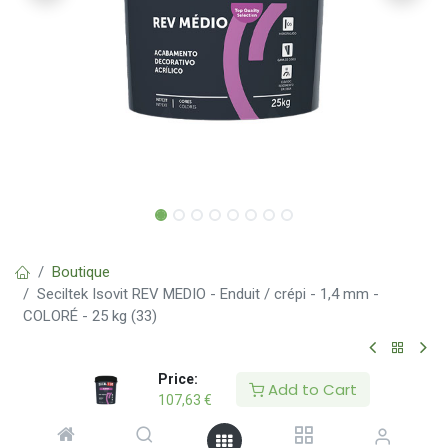
Boutique
Seciltek Isovit REV MEDIO - Enduit / crépi - 1,4 mm -
COLORÉ - 25 kg (33)
Seciltek Isovit REV MEDIO - Enduit /
Price:
Add to Cart
107,63
€
crépi - 1,4 mm - COLORÉ - 25 kg (33)
(0 avis)