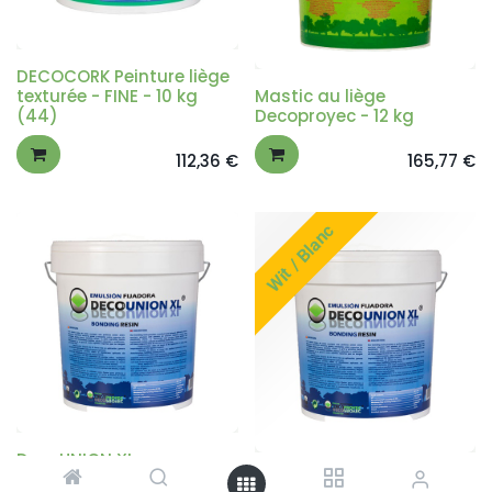
DECOCORK Peinture liège
texturée - FINE - 10 kg
Mastic au liège
(44)
Decoproyec - 12 kg
112,36
€
165,77
€
Wit / Blanc
DecoUNION XL -
Transparent - apprêt
DecoUNION XL - Blanc -