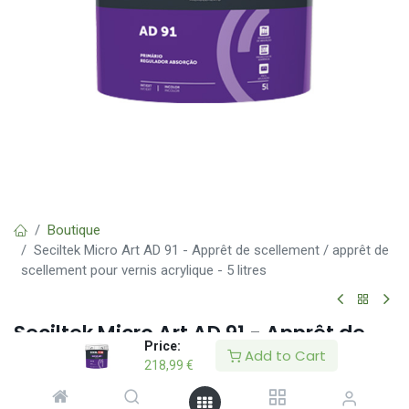
Boutique
Seciltek Micro Art AD 91 - Apprêt de scellement / apprêt de
scellement pour vernis acrylique - 5 litres
Seciltek Micro Art AD 91 - Apprêt de
Price:
scellement / apprêt de scellement
Add to Cart
218,99
€
pour vernis acrylique - 5 litres