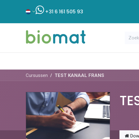
+31 6 161 505 93
Assortiment
Bouwshop
Klant
Cursussen
TEST KANAAL FRANS
TE
Dow