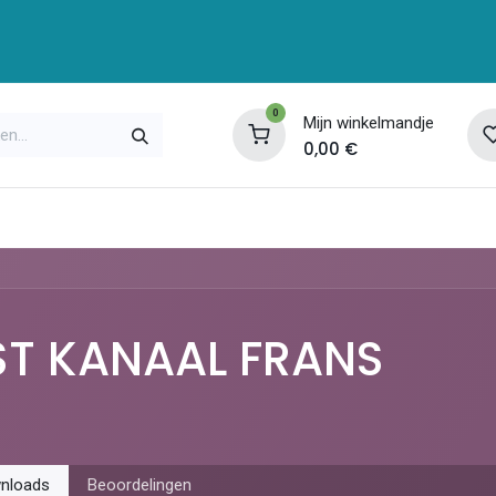
0
Mijn winkelmandje
0,00
€
enservice
Opleidingen
Over ons
Contac
ST KANAAL FRANS
nloads
Beoordelingen