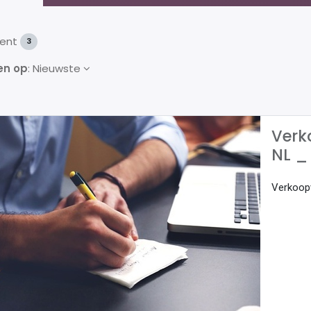
ent
3
en op
: Nieuwste
Verk
NL _
Verkoop