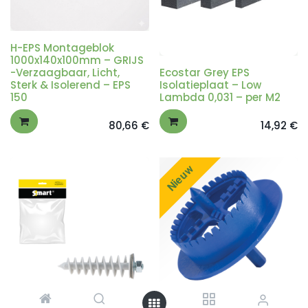
H-EPS Montageblok
1000x140x100mm – GRIJS
-Verzaagbaar, Licht,
Ecostar Grey EPS
Sterk & Isolerend – EPS
Isolatieplaat – Low
150
Lambda 0,031 – per M2
80,66
€
14,92
€
Nieuw