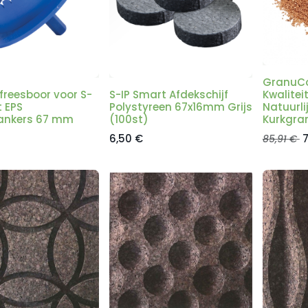
GranuCor
freesboor voor S-
S-IP Smart Afdekschijf
Kwaliteit
t EPS
Polystyreen 67x16mm Grijs
Natuurli
eankers 67 mm
(100st)
Kurkgran
6,50
€
7
85,91
€