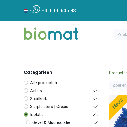
+31 6 161 505 93
Assortiment
Bouwshop
Klant
Categorieën
Producte
Alle producten
Acties
Spuitkurk
Nieuw
Sierpleisters | Crépis
Isolatie
Gevel & Muurisolatie