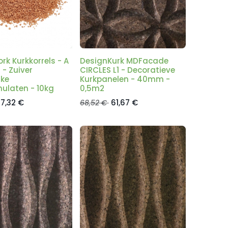
k Kurkkorrels - A
DesignKurk MDFacade
 - Zuiver
CIRCLES L1 - Decoratieve
jke
Kurkpanelen - 40mm -
ulaten - 10kg
0,5m2
7,32
€
61,67
€
68,52
€