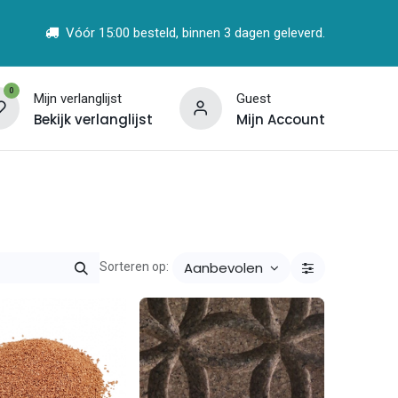
Vóór 15:00 besteld, binnen 3 dagen geleverd.
0
Mijn verlanglijst
Guest
Bekijk verlanglijst
Mijn Account
t
Vind een Partner
Aanbevolen
Sorteren op: