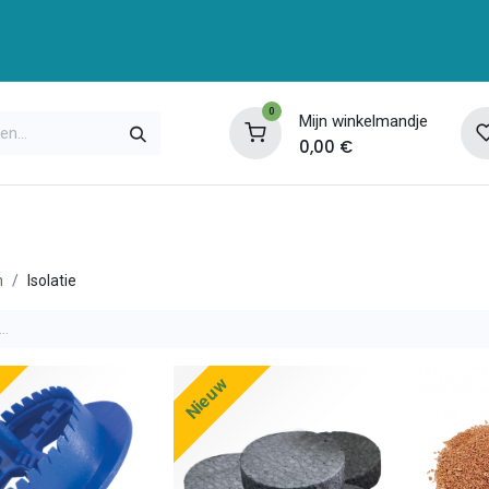
0
Mijn winkelmandje
0,00
€
enservice
Opleidingen
Over ons
Contac
n
Isolatie
Nieuw