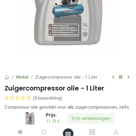
Winkel
Zuigercompressor olie - 1 Liter
Zuigercompressor olie - 1 Liter
(0 beoordeling)
Compressor olie geschikt voor alle zuigercompressoren, zelfs
voor compressoren welke in zware condities werken, en
Prijs:
In winkelwagen
voldoet aan de volgende classificaties:
11,79
€
• DIN 51506 VDL (Bescherming tegen oxidatie,