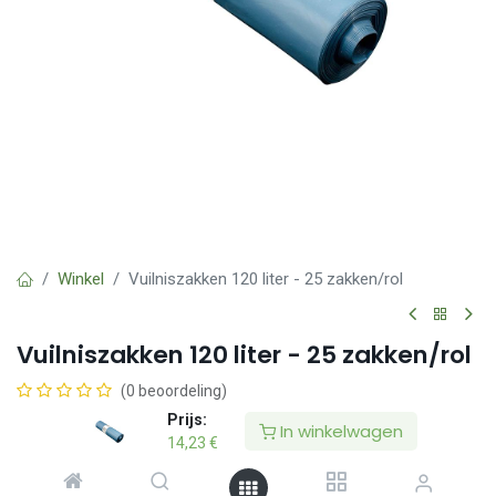
Winkel
Vuilniszakken 120 liter - 25 zakken/rol
Vuilniszakken 120 liter - 25 zakken/rol
(0 beoordeling)
Prijs:
Vuilniszakken van 120 liter, ideaal voor transport of opslag van
In winkelwagen
14,23
€
afval.