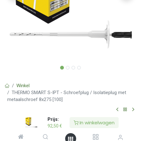
Winkel
THERMO SMART S-IPT - Schroefplug / Isolatieplug met
metaalschroef 8x275 [100]
THERMO SMART S-IPT - Schroefplug /
Prijs:
In winkelwagen
92,50
€
Isolatieplug met metaalschroef
8x275 [100]