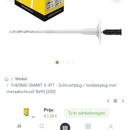
Winkel
THERMO SMART S-IPT - Schroefplug / Isolatieplug met
metaalschroef 8x95 [200]
THERMO SMART S-IPT - Schroefplug /
Prijs:
In winkelwagen
87,08
€
Isolatieplug met metaalschroef 8x95
[200]