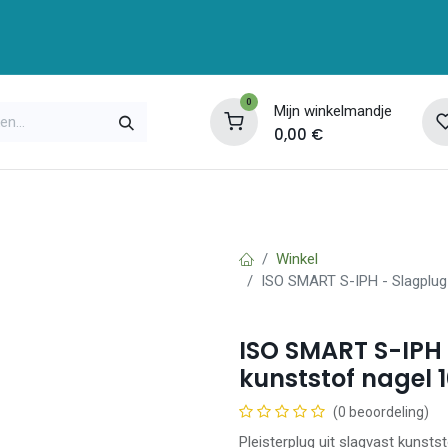
0
Mijn winkelmandje
0,00
€
enservice
Opleidingen
Over ons
Contac
Winkel
ISO SMART S-IPH - Slagplug 
ISO SMART S-IPH 
kunststof nagel 
(0 beoordeling)
Pleisterplug uit slagvast kunst