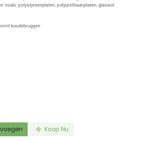
en zoals: polystyreenplaten, polyurethaanplaten, glaswol
orkomt koudebruggen
e
voegen
Koop Nu