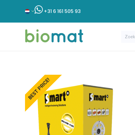
+31 6 161 505 93
Assortiment
Bouwshop
Klant
BEST PRICE!