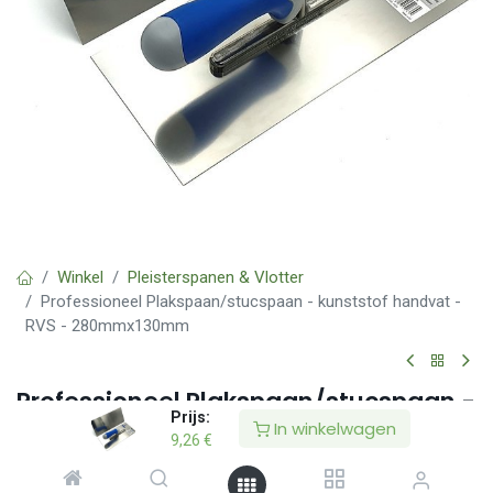
Winkel
Pleisterspanen & Vlotter
Professioneel Plakspaan/stucspaan - kunststof handvat -
RVS - 280mmx130mm
Professioneel Plakspaan/stucspaan -
Prijs:
kunststof handvat - RVS -
In winkelwagen
9,26
€
280mmx130mm