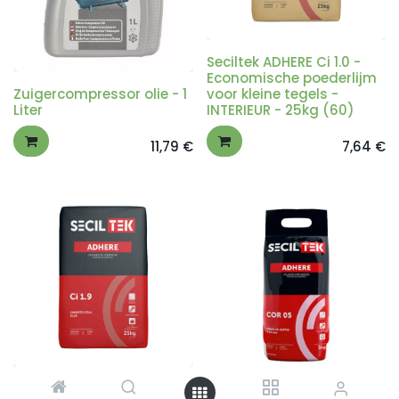
Seciltek ADHERE Ci 1.0 -
Economische poederlijm
Zuigercompressor olie - 1
voor kleine tegels -
Liter
INTERIEUR - 25kg (60)
11,79
€
7,64
€
Seciltek ADHERE Ci 1.9 -