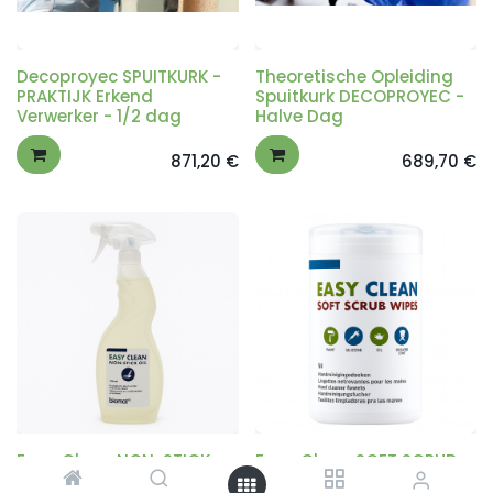
Decoproyec SPUITKURK -
Theoretische Opleiding
PRAKTIJK Erkend
Spuitkurk DECOPROYEC -
Verwerker - 1/2 dag
Halve Dag
871,20
€
689,70
€
Easy Clean NON-STICK
Easy Clean SOFT SCRUB
OIL - smeer- en
WIPES - 50